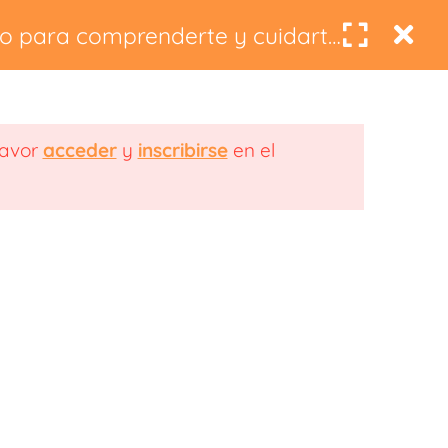
0
co para comprenderte y cuidarte
oescuela
Blog
favor
acceder
y
inscribirse
en el
a de Privacidad
Política de Cookies