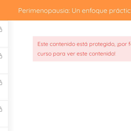
Perimenopausia: Un enfoque prácti
Terapia
Contacto
Pedir cita
La Psic
durante esta etapa.
Este contenido está protegido, ¡por 
curso para ver este contenido!
Polític
44
Aviso Legal
os.com