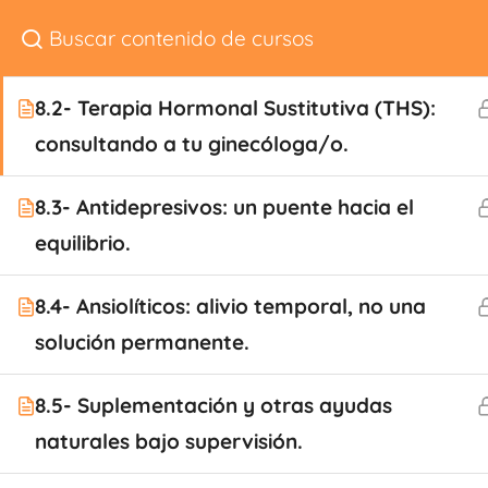
8.1- Tratamientos que nos acompañan en
Conóceme
Perimenopausia: el valor de dejarse ayudar.
8.2- Terapia Hormonal Sustitutiva (THS):
consultando a tu ginecóloga/o.
8.3- Antidepresivos: un puente hacia el
equilibrio.
+34 677 75 48 
8.4- Ansiolíticos: alivio temporal, no una
info@rebecatorrij
solución permanente.
8.5- Suplementación y otras ayudas
naturales bajo supervisión.