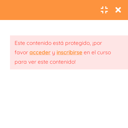
sostén y fortaleza
0
interior.
7.5- Cuidando nuestros
pechos: escucha y
Este contenido está protegido, ¡por
atención consciente.
favor
acceder
y
inscribirse
en el curso
para ver este contenido!
7.6- El sistema
reproductivo: un nuevo
+34 677 75 48 44
ciclo de vida.
info@rebecatorrijos.com
7.7- La piel: reflejo de
Aviso Legal
nuestra esencia.
Política de Privacidad
Política de Cookies
7.8- Habitar el cambio: