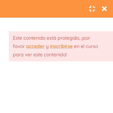
difícil pensar con
0
claridad?
5.5- Olvidos en la
perimenopausia: cuando
Este contenido está protegido, ¡por
la mente necesita
favor
acceder
y
inscribirse
en el curso
espacio.
para ver este contenido!
5.6- Falta de
concentración:
recuperar el enfoque en
+34 677 75 48 44
medio del caos interno.
info@rebecatorrijos.com
5.7- Ansiedad en la
Aviso Legal
Perimenopausia: ¿Por