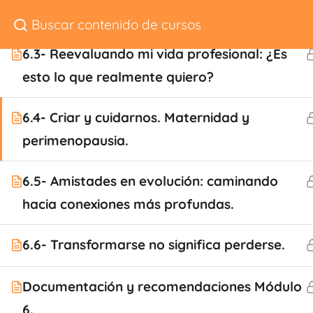
amor y la intimidad.
Conóceme
6.3- Reevaluando mi vida profesional: ¿Es
esto lo que realmente quiero?
6.4- Criar y cuidarnos. Maternidad y
perimenopausia.
+34 677 75 48 
6.5- Amistades en evolución: caminando
info@rebecatorrij
hacia conexiones más profundas.
6.6- Transformarse no significa perderse.
Documentación y recomendaciones Módulo
6.