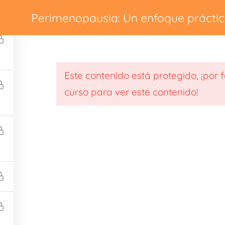
Perimenopausia: Un enfoque prácti
Terapia
Contacto
Pedir cita
La Psic
durante esta etapa.
Este contenido está protegido, ¡por 
curso para ver este contenido!
Polític
44
Aviso Legal
os.com