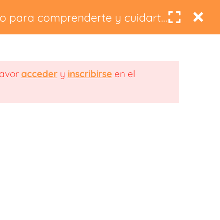
0
co para comprenderte y cuidarte
oescuela
Blog
favor
acceder
y
inscribirse
en el
a de Privacidad
Política de Cookies