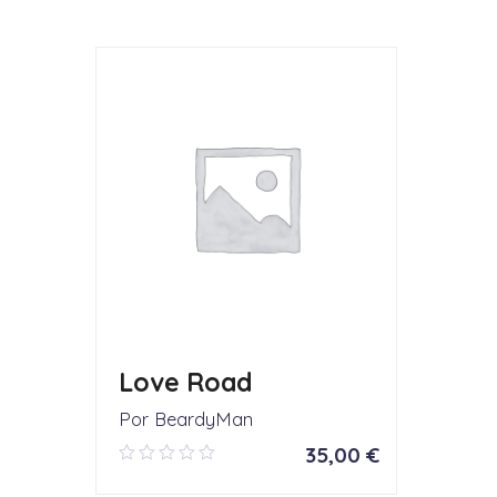
Love Road
Por BeardyMan
35,00
€
0.00
out